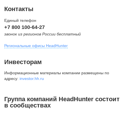
Контакты
Единый телефон
+7 800 100-64-27
звонок из регионов России бесплатный
Региональные офисы HeadHunter
Москва
Инвесторам
внутригородская территория
Информационные материалы компании размещены по
Муниципальный округ Тверской,
адресу:
investor.hh.ru
2-я Брестская ул., д. 48,
помещение 25
+7 495 974-64-27
Группа компаний HeadHunter состоит
+7 495 980-64-27
в сообществах
+7 495 134-92-24
press@hh.ru