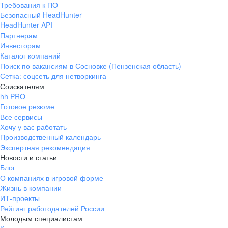
Требования к ПО
pr@ural.hh.ru
Безопасный HeadHunter
HeadHunter API
Краснодар
Партнерам
Инвесторам
ул. Янковского, д. 169, 7 этаж,
Каталог компаний
706 каб.
Поиск по вакансиям в Сосновке (Пензенская область)
+7 861 205-55-57
Сетка: соцсеть для нетворкинга
pr@krd.hh.ru
Соискателям
hh PRO
Готовое резюме
Владивосток
Все сервисы
пер. Ланинский д. 4, офис 3.4
Хочу у вас работать
Производственный календарь
+7 423 202-33-28
Экспертная рекомендация
pr@dv.hh.ru
Новости и статьи
Блог
Новосибирск
О компаниях в игровой форме
Жизнь в компании
ул. Большевистская, д. 35,
ИТ-проекты
помещение 21
Рейтинг работодателей России
+7 383 207-94-64
Молодым специалистам