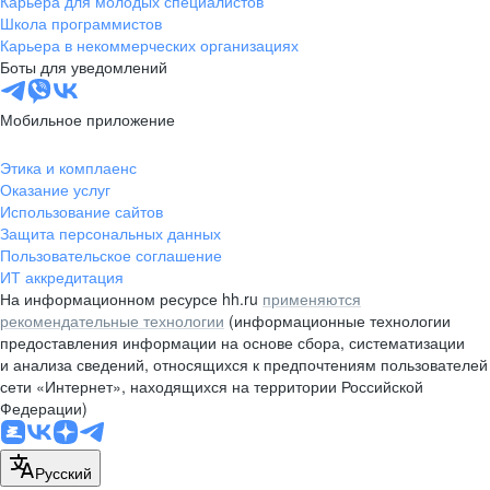
Карьера для молодых специалистов
pr@nsk.hh.ru
Школа программистов
Карьера в некоммерческих организациях
Минск
Боты для уведомлений
пр-т Дзержинского, д. 57,
10 этаж, помещение 45-1
Мобильное приложение
+375 (17)
336-03-02
Этика и комплаенс
pr@rabota.by
Оказание услуг
Использование сайтов
Алматы
Защита персональных данных
Пользовательское соглашение
пр. Абая, д. 151, БЦ Алатау,
ИТ аккредитация
12 этаж, офис 1209
На информационном ресурсе hh.ru
применяются
+7 727 232-13-13
рекомендательные технологии
(информационные технологии
pr@headhunter.com.kz
предоставления информации на основе сбора, систематизации
и анализа сведений, относящихся к предпочтениям пользователей
сети «Интернет», находящихся на территории Российской
Федерации)
Русский