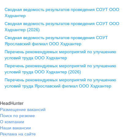
Сводная ведомость результатов проведения СОУТ ООО
Воронеж
Хэдхантер
Сводная ведомость результатов проведения СОУТ ООО
ул. Комиссаржевской, д. 10,
Хэдхантер (2026)
офис 1212
Сводная ведомость результатов проведения СОУТ
+7 473 280-05-05
Ярославский филиал ООО Хэдхантер
pr@vrn.hh.ru
Перечень рекомендуемых мероприятий по улучшению
условий труда ООО Хэдхантер
Казань
Перечень рекомендуемых мероприятий по улучшению
ул. Спартаковская, д. 2А, этаж 3,
условий труда ООО Хэдхантер (2026)
помещение 15
Перечень рекомендуемых мероприятий по улучшению
условий труда Ярославский филиал ООО Хэдхантер
+7 843 212-12-50
pr@kzn.hh.ru
HeadHunter
Размещение вакансий
Екатеринбург
Поиск по резюме
ул. Боевых Дружин, стр. 20,
О компании
5 этаж, офис 505, 521
Наши вакансии
Реклама на сайте
+7 343 226-79-99